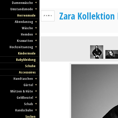
Damenwäsche
Umstandsmode
Zara Kollektio
Herrenmode
Abendanzug
Wäsche
Hemden
Krawatten
Hochzeitsanzug
Kindermode
Babykleidung
Schuhe
Accessoires
Handtaschen
Gürtel
Mützen & Hüte
Geldbeutel
Schals
Handschuhe
Socken