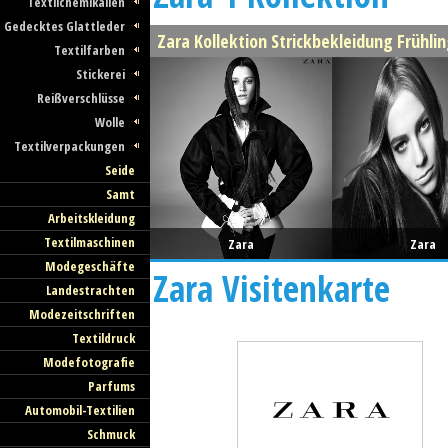
Textilchemikalien
Gedecktes Glattleder
Zara Kollektion Strickbekleidung Frühl
Textilfarben
Stickerei
Reißverschlüsse
Wolle
Textilverpackungen
Seide
Samt
Arbeitskleidung
Textilmaschinen
Zara
Zara
Modegeschäfte
Zara Visitenkarte
Landestrachten
Modezeitschriften
Textildruck
Modefotografie
Parfums
Automobil-Textilien
Schmuck